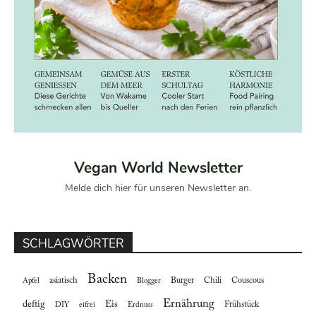
Vegan World Newsletter
Melde dich hier für unseren Newsletter an.
SCHLAGWÖRTER
Backen
asiatisch
Burger
Chili
Couscous
Apfel
Blogger
Ernährung
deftig
Eis
Frühstück
DIY
eifrei
Erdnuss