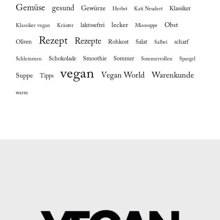
Gemüse
gesund
Gewürze
Klassiker
Herbst
Kati Neudert
lecker
Obst
laktosefrei
Klassiker vegan
Kräuter
Misosuppe
Rezept
Rezepte
Oliven
Rohkost
Salat
scharf
Salbei
Schokolade
Smoothie
Sommer
Schlemmen
Sommerrollen
Spargel
vegan
Vegan World
Warenkunde
Suppe
Tipps
warm