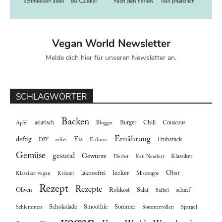
Vegan World Newsletter
Melde dich hier für unseren Newsletter an.
SCHLAGWÖRTER
Backen
asiatisch
Burger
Chili
Couscous
Apfel
Blogger
Ernährung
deftig
Eis
Frühstück
DIY
eifrei
Erdnuss
Gemüse
gesund
Gewürze
Klassiker
Herbst
Kati Neudert
lecker
Obst
laktosefrei
Klassiker vegan
Kräuter
Misosuppe
Rezept
Rezepte
Oliven
Rohkost
Salat
scharf
Salbei
Schokolade
Smoothie
Sommer
Schlemmen
Sommerrollen
Spargel