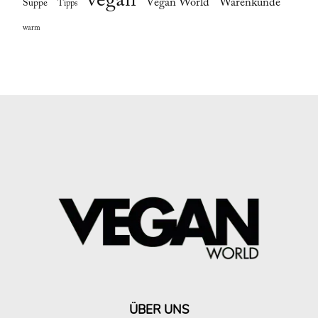
vegan
Vegan World
Warenkunde
Suppe
Tipps
warm
ÜBER UNS