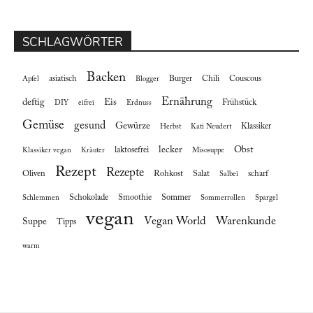
SCHLAGWÖRTER
Backen
asiatisch
Burger
Chili
Couscous
Apfel
Blogger
Ernährung
deftig
Eis
Frühstück
DIY
eifrei
Erdnuss
Gemüse
gesund
Gewürze
Klassiker
Herbst
Kati Neudert
lecker
Obst
laktosefrei
Klassiker vegan
Kräuter
Misosuppe
Rezept
Rezepte
Oliven
Rohkost
Salat
scharf
Salbei
Schokolade
Smoothie
Sommer
Schlemmen
Sommerrollen
Spargel
vegan
Vegan World
Warenkunde
Suppe
Tipps
warm