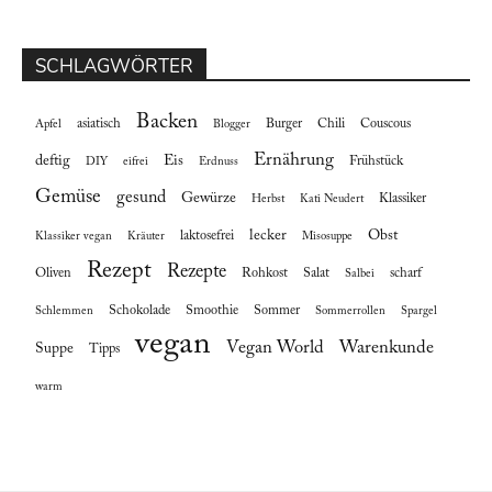
SCHLAGWÖRTER
Backen
asiatisch
Burger
Chili
Couscous
Apfel
Blogger
Ernährung
deftig
Eis
Frühstück
DIY
eifrei
Erdnuss
Gemüse
gesund
Gewürze
Klassiker
Herbst
Kati Neudert
lecker
Obst
laktosefrei
Klassiker vegan
Kräuter
Misosuppe
Rezept
Rezepte
Oliven
Rohkost
Salat
scharf
Salbei
Schokolade
Smoothie
Sommer
Schlemmen
Sommerrollen
Spargel
vegan
Vegan World
Warenkunde
Suppe
Tipps
warm