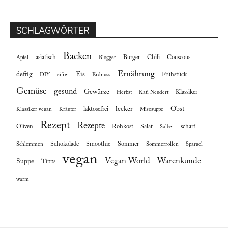
SCHLAGWÖRTER
Backen
asiatisch
Burger
Chili
Couscous
Apfel
Blogger
Ernährung
deftig
Eis
Frühstück
DIY
eifrei
Erdnuss
Gemüse
gesund
Gewürze
Klassiker
Herbst
Kati Neudert
lecker
Obst
laktosefrei
Klassiker vegan
Kräuter
Misosuppe
Rezept
Rezepte
Oliven
Rohkost
Salat
scharf
Salbei
Schokolade
Smoothie
Sommer
Schlemmen
Sommerrollen
Spargel
vegan
Vegan World
Warenkunde
Suppe
Tipps
warm