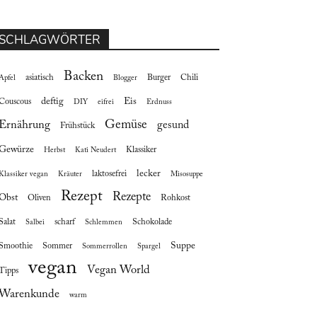
SCHLAGWÖRTER
Backen
asiatisch
Burger
Chili
Apfel
Blogger
deftig
Eis
Couscous
DIY
eifrei
Erdnuss
Gemüse
Ernährung
gesund
Frühstück
Gewürze
Klassiker
Herbst
Kati Neudert
lecker
laktosefrei
Klassiker vegan
Kräuter
Misosuppe
Rezept
Rezepte
Obst
Oliven
Rohkost
Salat
scharf
Schokolade
Salbei
Schlemmen
Suppe
Smoothie
Sommer
Sommerrollen
Spargel
vegan
Vegan World
Tipps
Warenkunde
warm