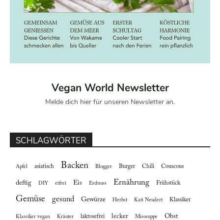
Vegan World Newsletter
Melde dich hier für unseren Newsletter an.
SCHLAGWÖRTER
Backen
asiatisch
Burger
Chili
Couscous
Apfel
Blogger
Ernährung
deftig
Eis
Frühstück
DIY
eifrei
Erdnuss
Gemüse
gesund
Gewürze
Klassiker
Herbst
Kati Neudert
lecker
Obst
laktosefrei
Klassiker vegan
Kräuter
Misosuppe