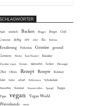
SCHLAGWÖRTER
Backen
asiatisch
Burger
Chili
Apfel
Blogger
deftig
Eis
Couscous
DIY
eifrei
Erdnuss
Gemüse
Ernährung
gesund
Frühstück
Gewürze
Klassiker
Herbst
Kati Neudert
lecker
laktosefrei
Klassiker vegan
Kräuter
Misosuppe
Rezept
Rezepte
Obst
Oliven
Rohkost
Salat
scharf
Schokolade
Salbei
Schlemmen
Suppe
Smoothie
Sommer
Sommerrollen
Spargel
vegan
Vegan World
Tipps
Warenkunde
warm