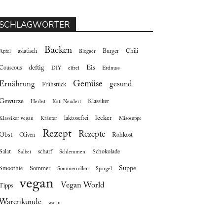
SCHLAGWÖRTER
Backen
asiatisch
Burger
Chili
Apfel
Blogger
deftig
Eis
Couscous
DIY
eifrei
Erdnuss
Gemüse
Ernährung
gesund
Frühstück
Gewürze
Klassiker
Herbst
Kati Neudert
lecker
laktosefrei
Klassiker vegan
Kräuter
Misosuppe
Rezept
Rezepte
Obst
Oliven
Rohkost
Salat
scharf
Schokolade
Salbei
Schlemmen
Suppe
Smoothie
Sommer
Sommerrollen
Spargel
vegan
Vegan World
Tipps
Warenkunde
warm