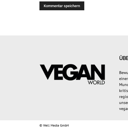
ÜB
Bewu
eine
Mund
krit
regi
unse
vega
©
Well Media GmbH