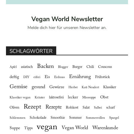
Vegan World Newsletter
Melde dich hier für unseren Newsletter an.
SCHLAGWÖRTER
Backen
asiatisch
Burger
Chili
Couscous
Apfel
Blogger
Ernährung
deftig
Eis
Frühstück
DIY
eifrei
Erdnuss
Gemüse
gesund
Gewürze
Klassiker
Herbst
Kati Neudert
lecker
Obst
laktosefrei
Klassiker vegan
Kräuter
Misosuppe
Rezept
Rezepte
Oliven
Rohkost
Salat
scharf
Salbei
Schokolade
Smoothie
Sommer
Schlemmen
Sommerrollen
Spargel
vegan
Vegan World
Warenkunde
Suppe
Tipps