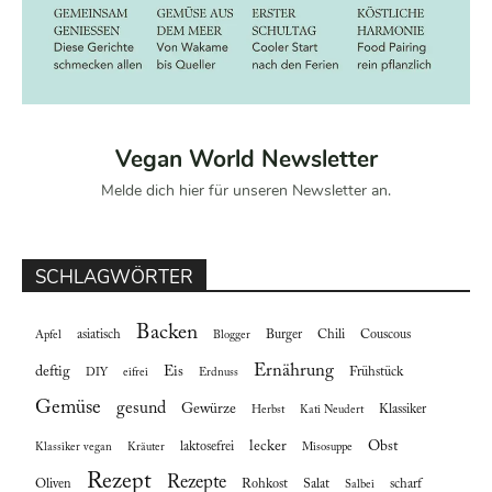
Vegan World Newsletter
Melde dich hier für unseren Newsletter an.
SCHLAGWÖRTER
Backen
asiatisch
Burger
Chili
Couscous
Apfel
Blogger
Ernährung
deftig
Eis
Frühstück
DIY
eifrei
Erdnuss
Gemüse
gesund
Gewürze
Klassiker
Herbst
Kati Neudert
lecker
Obst
laktosefrei
Klassiker vegan
Kräuter
Misosuppe
Rezept
Rezepte
Oliven
Rohkost
Salat
scharf
Salbei